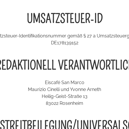
UMSATZSTEUER-ID
zsteuer-Identifikationsnummer gemäß § 27 a Umsatzsteuerg
DE178139152
REDAKTIONELL VERANTWORTLIC
Eiscafé San Marco
Maurizio Cinelli und Yvonne Arneth
Heilig-Geist-Straße 13
83022 Rosenheim
STREIT­BEILEGUNG/UNIVERSAL­