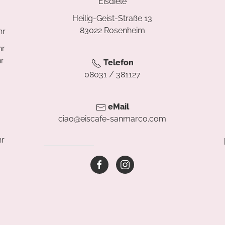
Eisdiele
Heilig-Geist-Straße 13
83022 Rosenheim
hr
hr
hr
Telefon
08031 / 381127
eMail
ciao@eiscafe-sanmarco.com
hr