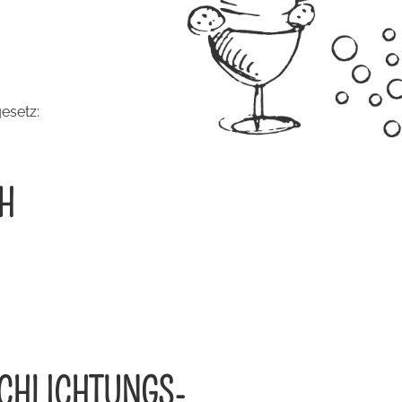
esetz:
H
SCHLICHTUNGS­