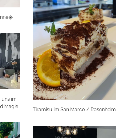
onne☀️
i uns im
nd Magie
Tiramisu im San Marco / Rosenheim