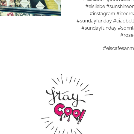
#eisliebe #sunshine
#instagram #icecr
#sundayfunday #ciaobel
#sundayfunday #sonnt
#rose
#eiscafesanm