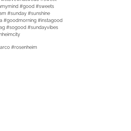
onmymind #good #sweets
eam #sunday #sunshine
la #goodmorning #instagood
ag #sogood #sundayvibes
nheimcity
arco #rosenheim