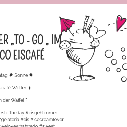
R „TO - GO „ IM
CO EISCAFÉ
ntag 💗 Sonne 💗
scafé-Wetter ☀️
n der Waffel ?
estoftheday #eisgehtimmer
gelateria #eis #icecreamlover
 #welovewhatwedo #sweet