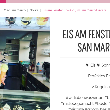
Ciao San Marco
Novita
Eis am Fenster „To - Go „ im San Marco Eiscafé
EIS AM FENSTE
SAN MAR
💗 Eis 💗 Son
Perfektes Ei
2 Kugeln i
#wirliebenwaswirtun #b
#mitliebegemacht #beste #
#eiscafe #goodvibes