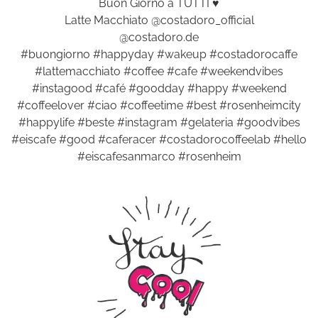
Buon Giorno a TUTTI ♥️
Latte Macchiato @costadoro_official
@costadoro.de
#buongiorno #happyday #wakeup #costadorocaffe
#lattemacchiato #coffee #cafe #weekendvibes
#instagood #café #goodday #happy #weekend
#coffeelover #ciao #coffeetime #best #rosenheimcity
#happylife #beste #instagram #gelateria #goodvibes
#eiscafe #good #caferacer #costadorocoffeelab #hello
#eiscafesanmarco #rosenheim