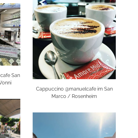
scafe San
Wonni
Cappuccino @manuelcafe im San
Marco / Rosenheim