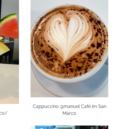
Cappuccino @manuel Café im San
rco/
Marco