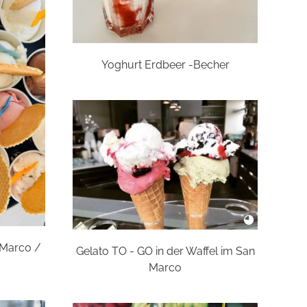
Yoghurt Erdbeer -Becher
n Marco /
Gelato TO - GO in der Waffel im San
Marco