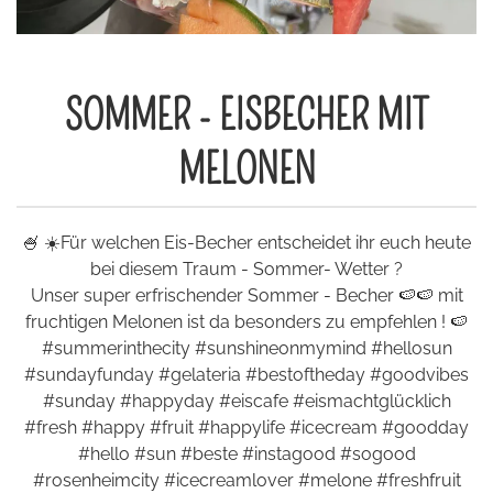
SOMMER - EISBECHER MIT
MELONEN
🍧 ☀️Für welchen Eis-Becher entscheidet ihr euch heute
bei diesem Traum - Sommer- Wetter ?
Unser super erfrischender Sommer - Becher 🍉🍉 mit
fruchtigen Melonen ist da besonders zu empfehlen ! 🍉
#summerinthecity #sunshineonmymind #hellosun
#sundayfunday #gelateria #bestoftheday #goodvibes
#sunday #happyday #eiscafe #eismachtglücklich
#fresh #happy #fruit #happylife #icecream #goodday
#hello #sun #beste #instagood #sogood
#rosenheimcity #icecreamlover #melone #freshfruit