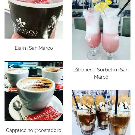
Eis im San Marco
Zitronen - Sorbet im San
Marco
Cappuccino @costadoro